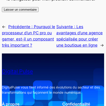
←
Précédente :
Pourquoi le
Suivante :
Les
processeur d’un PC pro ou
avantages d’une agence
gamer, est-il un composant
spécialisée pour créer
très important ?
une boutique en ligne
→
Digital Pulse
DigitalPulse vous tient informé des évolutions du secteur et des
transformations qui façonnent le monde numérique.
À propos
Confidentialité