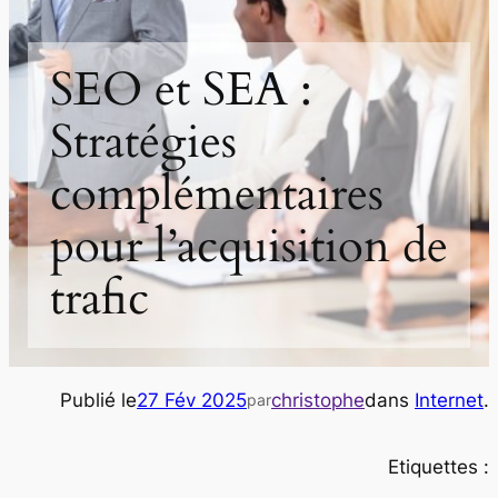
SEO et SEA :
Stratégies
complémentaires
pour l’acquisition de
trafic
Publié le
27 Fév 2025
christophe
dans
Internet
.
par
Etiquettes :