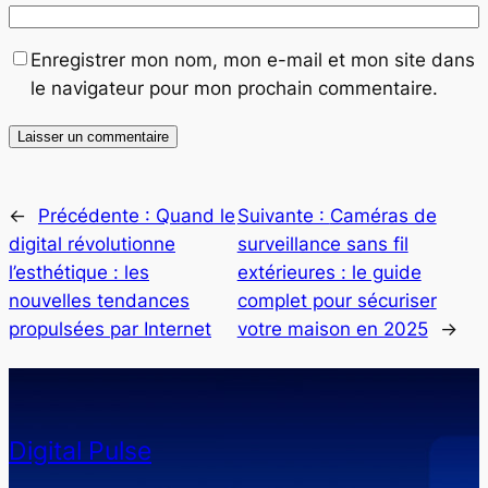
Enregistrer mon nom, mon e-mail et mon site dans
le navigateur pour mon prochain commentaire.
←
Précédente :
Quand le
Suivante :
Caméras de
digital révolutionne
surveillance sans fil
l’esthétique : les
extérieures : le guide
nouvelles tendances
complet pour sécuriser
propulsées par Internet
votre maison en 2025
→
Digital Pulse