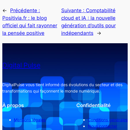
←
Précédente :
Suivante :
Comptabilité
Positivia.fr : le blog
cloud et IA : la nouvelle
officiel qui fait rayonner
génération d’outils pour
la pensée positive
indépendants
→
Digital Pulse
DigitalPulse vous tient informé des évolutions du secteur et des
transformations qui façonnent le monde numérique.
À propos
Confidentialité
Mentions légales
Conditions générales
Nous contacter