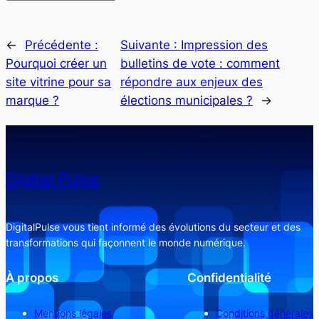
←
Précédente :
Suivante :
Impression des
Pourquoi créer un
bulletins de vote : comment
site vitrine pour sa
répondre aux enjeux des
marque ?
élections municipales ?
→
Digital Pulse
DigitalPulse vous tient informé des évolutions du secteur et des
transformations qui façonnent le monde numérique.
À propos
Confidentialité
Mentions légales
Conditions générales