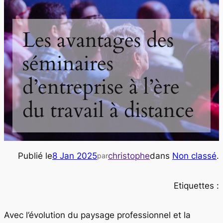
Les avantages des
séminaires
d’entreprise à l’ère
du travail à distance
Publié le
8 Jan 2025
christophe
dans
Non classé
.
par
Etiquettes :
Avec l’évolution du paysage professionnel et la