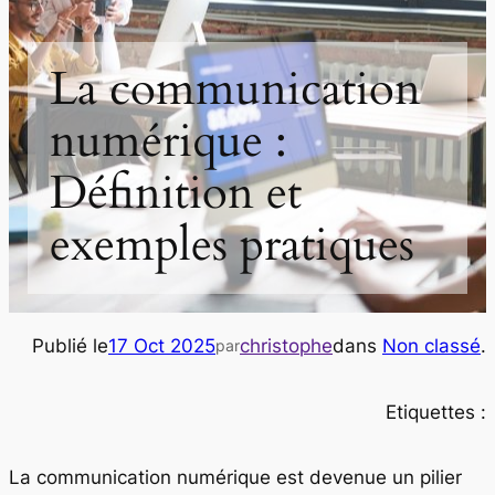
La communication
numérique :
Définition et
exemples pratiques
Publié le
17 Oct 2025
christophe
dans
Non classé
.
par
Etiquettes :
La communication numérique est devenue un pilier