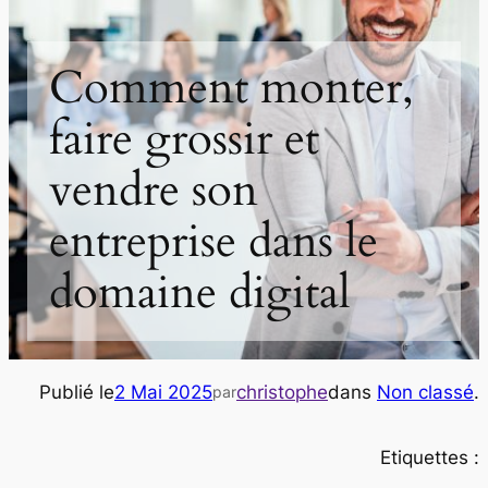
Comment monter,
faire grossir et
vendre son
entreprise dans le
domaine digital
Publié le
2 Mai 2025
christophe
dans
Non classé
.
par
Etiquettes :